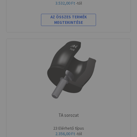
3.532,00 Ft
-tól
AZ ÖSSZES TERMÉK
MEGTEKINTÉSE
TA sorozat
23 Elérhető típus
2.356,00 Ft
-tól