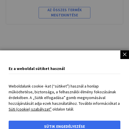
AZ ÖSSZES TERMÉK
MEGTEKINTÉSE
BIZTONSÁGOS
fizetési lehetőségek:
OTP SimplePay
Bankkártyás fizetés
vagy
Banki átutalás.
Ez a weboldal sütiket használ
A webshopban feltüntetett árak forintban értendő nettó
Weboldalunk cookie -kat (“sütiket”) használ a honlap
árak és nem tartalmazzák a 27% -os ÁFA-t!
működtetése, biztonsága, a felhasználói élmény fokozásának
érdekében. A „Sütik elfogadása” gomb megnyomásával
hozzájárulását adja ezek használatához. További információkat a
BIBUS Kft.
Süti (cookie) szabályzat”
oldalon talál.
Gyors elérés
Gyors elérés
SÜTIK ENGEDÉLYEZÉSE