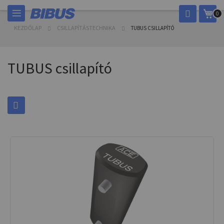
Ugrás
Kos
0
a
tartalomhoz
KEZDŐLAP
CSILLAPÍTÁSTECHNIKA
TUBUS CSILLAPÍTÓ
TUBUS csillapító