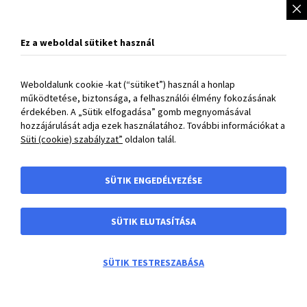
BIZTONSÁGOS
fizetési lehetőségek:
OTP SimplePay
Bankkártyás fizetés
vagy
Banki átutalás.
Ez a weboldal sütiket használ
A webshopban feltüntetett árak forintban értendő nettó
Weboldalunk cookie -kat (“sütiket”) használ a honlap
árak és nem tartalmazzák a 27% -os ÁFA-t!
működtetése, biztonsága, a felhasználói élmény fokozásának
érdekében. A „Sütik elfogadása” gomb megnyomásával
hozzájárulását adja ezek használatához. További információkat a
BIBUS Kft.
Süti (cookie) szabályzat”
oldalon talál.
Gyors elérés
Gyors elérés
SÜTIK ENGEDÉLYEZÉSE
Címünk
SÜTIK ELUTASÍTÁSA
Információ
0
SÜTIK TESTRESZABÁSA