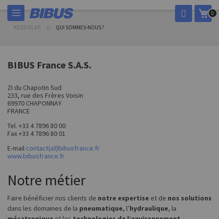
Ugrás
Kos
0
a
tartalomhoz
KEZDŐLAP
QUI SOMMES-NOUS ?
BIBUS France S.A.S.
ZI du Chapotin Sud
233, rue des Frères Voisin
69970 CHAPONNAY
FRANCE
Tel. +33 4 7896 80 00
Fax +33 4 7896 80 01
E-mail
contact(at)bibusfrance.fr
www.bibusfrance.fr
Notre métier
Faire bénéficier nos clients de
notre expertise
et de
nos solutions
dans les domaines de la
pneumatique
, l’
hydraulique
, la
mécatronique
et les
technologies de l’environnement
.