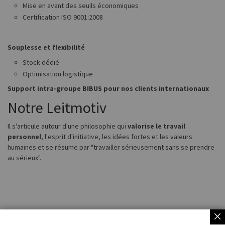
Mise en avant des seuils économiques
Certification ISO 9001:2008
Souplesse et flexibilité
Stock dédié
Optimisation logistique
Support intra-groupe BIBUS pour nos clients internationaux
Notre Leitmotiv
Il s'articule autour d'une philosophie qui
valorise le travail
personnel
, l'esprit d'initiative, les idées fortes et les valeurs
humaines et se résume par "travailler sérieusement sans se prendre
au sérieux".
BIZTONSÁGOS
fizetési lehetőségek:
OTP SimplePay