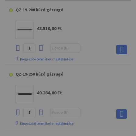
XXAS15MV0 leeresztő marokcsavar
R7 gömbcsapágyas végződés
G5 villás végződés
QZ-19-200 húzó gázrugó
2.844,00 Ft
3.618,00 Ft
11.366,00 Ft
3.833,00 Ft
48.510,00 Ft
Kiegészítő termékek megtekintése
B3 gömbcsuklós végződés
XXAS15MV0 leeresztő marokcsavar
R7 gömbcsapágyas végződés
G5 villás végződés
QZ-19-250 húzó gázrugó
2.844,00 Ft
3.618,00 Ft
11.366,00 Ft
3.833,00 Ft
49.284,00 Ft
Kiegészítő termékek megtekintése
B3 gömbcsuklós végződés
XXAS15MV0 leeresztő marokcsavar
R7 gömbcsapágyas végződés