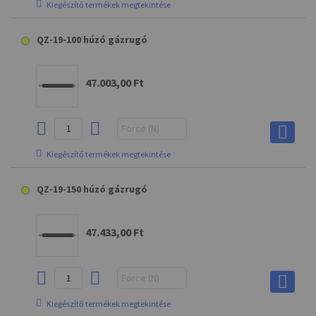
Kiegészítő termékek megtekintése
R7 gömbcsapágyas végződés
G5 villás végződés
QZ-19-100 húzó gázrugó
11.366,00 Ft
3.833,00 Ft
47.003,00 Ft
Kiegészítő termékek megtekintése
XXAS15MV0 leeresztő marokcsavar
R7 gömbcsapágyas végződés
G5 villás végződés
QZ-19-150 húzó gázrugó
3.618,00 Ft
11.366,00 Ft
3.833,00 Ft
47.433,00 Ft
Kiegészítő termékek megtekintése
B3 gömbcsuklós végződés