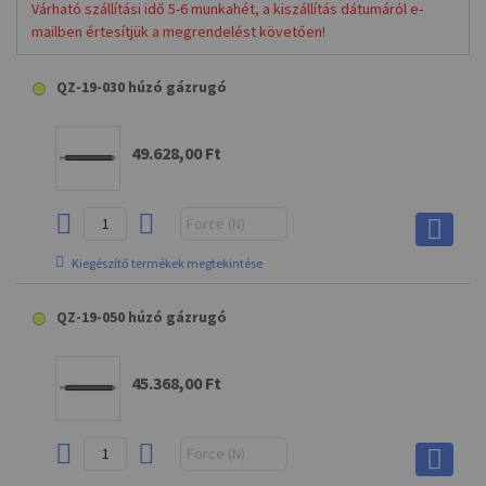
Várható szállítási idő 5-6 munkahét, a kiszállítás dátumáról e-
mailben értesítjük a megrendelést követően!
QZ-19-030 húzó gázrugó
49.628,00 Ft
Kiegészítő termékek megtekintése
G5 villás végződés
QZ-19-050 húzó gázrugó
3.833,00 Ft
45.368,00 Ft