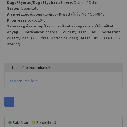
Dugattyúrúd/Dugattyúház átmérő
: Ø 6mm / Ø 19mm
Szelep
: beépített
Alap végződés
: Dugattyúrúd/ Dugattyúház: M8 * 9 / M8 *8
Progresszió
: kb. 20%
Sebesség és csillapítás
: normál sebesség - csillapítás nélkül
Anyag
: kerámiabevonatos dugattyúszár és porfestett
dugattyúház (216 órás korrózióállóság teszt DIN 500021 SS
szerint)
Letölthető dokumentumok
Bansbach katalógus
Raktáron
Rendelhető