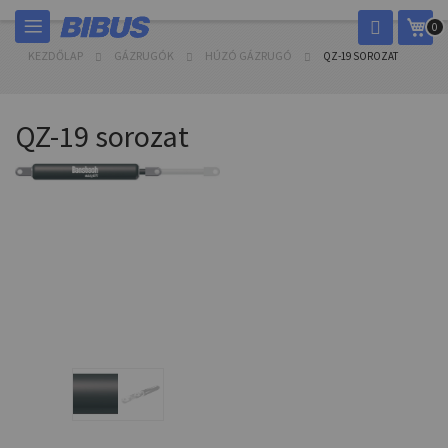
Ugrás
Kos
0
a
tartalomhoz
KEZDŐLAP
GÁZRUGÓK
HÚZÓ GÁZRUGÓ
QZ-19 SOROZAT
QZ-19 sorozat