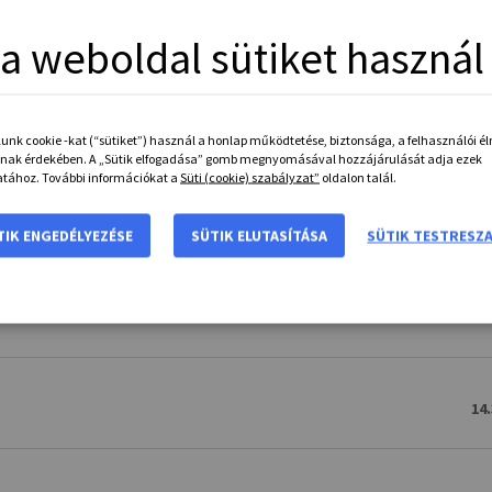
 a weboldal sütiket használ
12.
unk cookie -kat (“sütiket”) használ a honlap működtetése, biztonsága, a felhasználói 
nak érdekében. A „Sütik elfogadása” gomb megnyomásával hozzájárulását adja ezek
tához. További információkat a
Süti (cookie) szabályzat”
oldalon talál.
12.
TIK ENGEDÉLYEZÉSE
SÜTIK ELUTASÍTÁSA
SÜTIK TESTRESZ
13.
14.