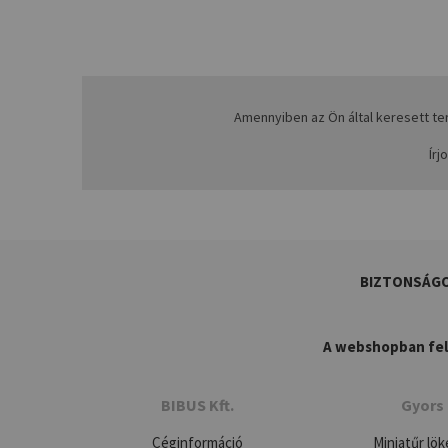
Amennyiben az Ön által keresett t
Írj
BIZTONSÁG
A webshopban felt
BIBUS Kft.
Gyors 
Céginformáció
Miniatűr lök