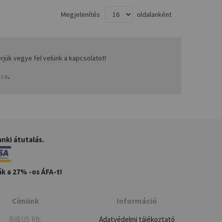
Megjelenítés
oldalanként
ük vegye fel velünk a kapcsolatot!
kra
.
nki átutalás.
k a 27% -os ÁFA-t!
Címünk
Információ
BIBUS Kft.
Adatvédelmi tájékoztató