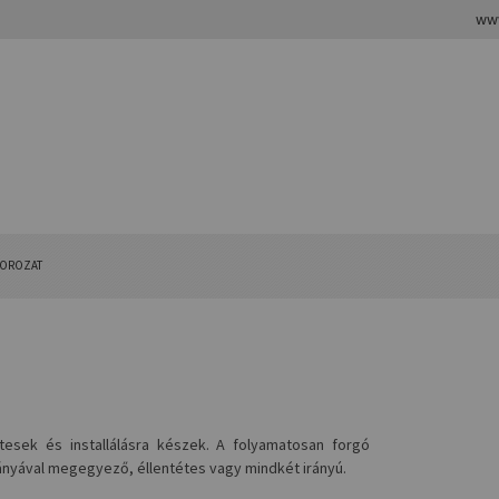
www
SOROZAT
tesek és installálásra készek. A folyamatosan forgó
ányával megegyező, éllentétes vagy mindkét irányú.