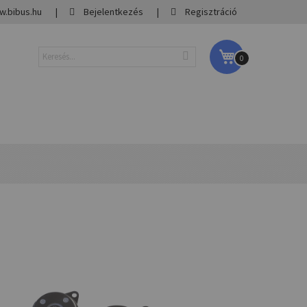
.bibus.hu
Bejelentkezés
Regisztráció
Kosaram
0