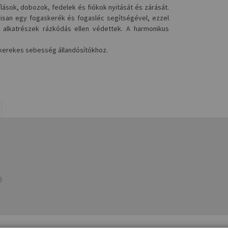
lások, dobozok, fedelek és fiókok nyitását és zárását.
árisan egy fogaskerék és fogasléc segítségével, ezzel
 alkatrészek rázkódás ellen védettek. A harmonikus
skerekes sebesség állandósítókhoz.
)