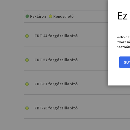
Ez
Raktáron
Rendelhető
FDT-47 forgócsillapító
Weboldal
fokozásá
használa
FDT-57 forgócsillapító
SÜ
FDT-63 forgócsillapító
FDT-70 forgócsillapító