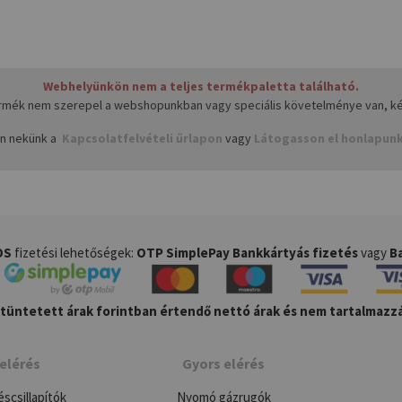
Webhelyünkön nem a teljes termékpaletta található.
ermék nem szerepel a webshopunkban vagy speciális követelménye van, kérj
on nekünk a
Kapcsolatfelvételi űrlapon
vagy
Látogasson el honlapun
OS
fizetési lehetőségek:
OTP SimplePay Bankkártyás fizetés
vagy
Ba
üntetett árak forintban értendő nettó árak és nem tartalmazzá
elérés
Gyors elérés
éscsillapítók
Nyomó gázrugók