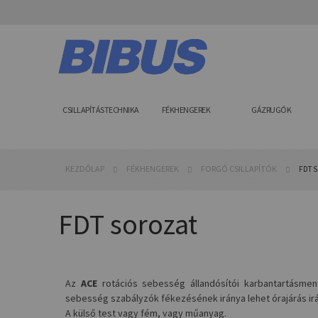
Ugrás
a
tartalomhoz
CSILLAPÍTÁSTECHNIKA
FÉKHENGEREK
GÁZRUGÓK
KEZDŐLAP
FÉKHENGEREK
FORGÓ CSILLAPÍTÓK
FDT 
FDT sorozat
Az
ACE
rotációs sebesség állandósítói karbantartásmen
sebesség szabályzók fékezésének iránya lehet órajárás ir
A külső test vagy fém, vagy műanyag.