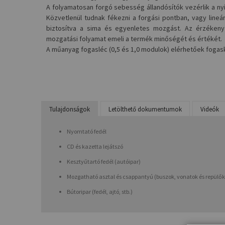
A folyamatosan forgó sebesség állandósítók vezérlik a nyí
Közvetlenül tudnak fékezni a forgási pontban, vagy line
biztosítva a sima és egyenletes mozgást. Az érzékeny
mozgatási folyamat emeli a termék minőségét és értékét.
A műanyag fogasléc (0,5 és 1,0 modulok) elérhetőek foga
Tulajdonságok
Letölthető dokumentumok
Videók
Nyomtató fedél
CD és kazetta lejátszó
Kesztyűtartó fedél (autóipar)
Mozgatható asztal és csappantyú (buszok, vonatok és repülők
Bútoripar (fedél, ajtó, stb.)